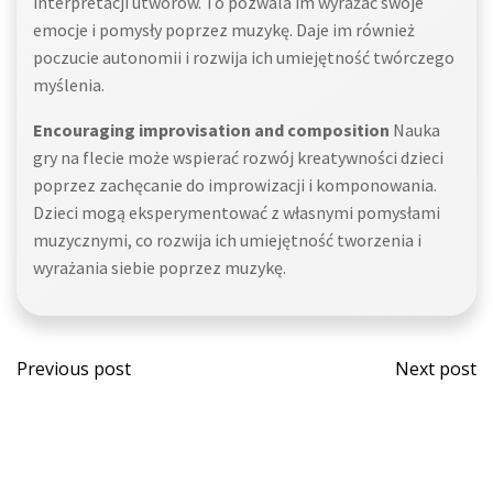
interpretacji utworów. To pozwala im wyrażać swoje
emocje i pomysły poprzez muzykę. Daje im również
poczucie autonomii i rozwija ich umiejętność twórczego
myślenia.
Encouraging improvisation and composition
Nauka
gry na flecie może wspierać rozwój kreatywności dzieci
poprzez zachęcanie do improwizacji i komponowania.
Dzieci mogą eksperymentować z własnymi pomysłami
muzycznymi, co rozwija ich umiejętność tworzenia i
wyrażania siebie poprzez muzykę.
Post
Post
Previous post
Next post
navigation
navi