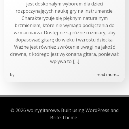
jest doskonałym wyborem dla dzieci
rozpoczynających naukę gry na instrumencie.
Charakteryzuje się pięknym naturalnym
brzmieniem, które nie wymaga podłączenia do
wzmacniacza. Dostępne są różne rozmiary, aby
dopasować gitarę do wieku i wzrostu dziecka.
Ważne jest również zwrócenie uwagi na jakość
drewna, z którego jest wykonana gitara, ponieważ
wpływa to […]
by
read more...
© 2026 wojnygitarowe. Built using WordPress and
Brite Theme .